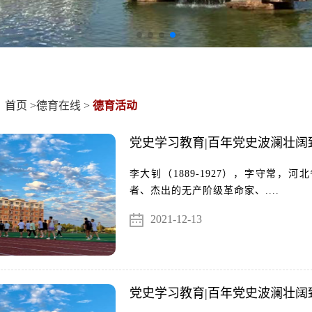
置
首页
德育在线
德育活动
党史学习教育|百年党史波澜壮阔
李大钊（1889-1927），字守常
者、杰出的无产阶级革命家、....
2021-12-13
党史学习教育|百年党史波澜壮阔